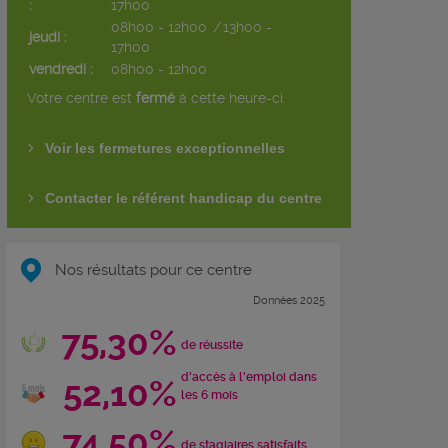
:
17h00
08h00 - 12h00
/
13h00 -
jeudi :
17h00
vendredi :
08h00 - 12h00
Votre centre est
fermé
à cette heure-ci.
Voir les fermetures exceptionnelles
Contacter le référent handicap du centre
Nos résultats pour ce centre
Données 2025
75,30%
de réussite
d'accès à l'emploi dans
52,10%
les 6 mois
74,50%
de stagiaires satisfaits