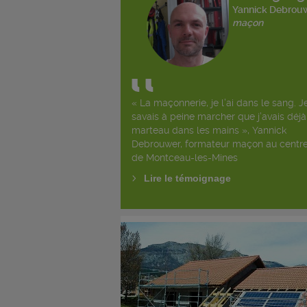
Yannick Debrou
maçon
« La maçonnerie, je l’ai dans le sang. J
savais à peine marcher que j’avais déjà
marteau dans les mains », Yannick
Debrouwer, formateur maçon au centr
de Montceau-les-Mines
Lire le témoignage