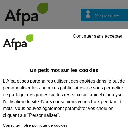
Mon compte
Trouver votre centre
Vos
Continuer sans accepter
questions
Accueil
Actualités
Le secteur du bâtiment, en infographie
Un petit mot sur les cookies
Décryptage
20/06/2016
L'Afpa et ses partenaires utilisent des cookies dans le but de
Le secteur du
personnaliser les annonces publicitaires, de vous permettre
bâtiment, en
de partager des pages sur les réseaux sociaux et d'analyser
infographie
l'utilisation du site. Nous conservons votre choix pendant 6
mois. Vous pouvez également paramétrer vos choix en
Le secteur du bâtiment vous
cliquant sur "Personnaliser".
intéresse. Mais à quoi ressemblent
ses métiers ? Combien aurez-vous
Consulter notre politique de cookies