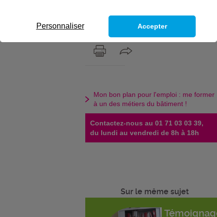
de collègues ? Qui seront-ils ? Quels
seront vos environnements de
travail ? La réponse en infographie.
Personnaliser
Accepter
Mon bon plan pour l'emploi : me former
à un des métiers du bâtiment !
Contactez-nous au 01 71 03 03 39,
du lundi au vendredi de 8h à 18h
Sur le même sujet
Témoignag