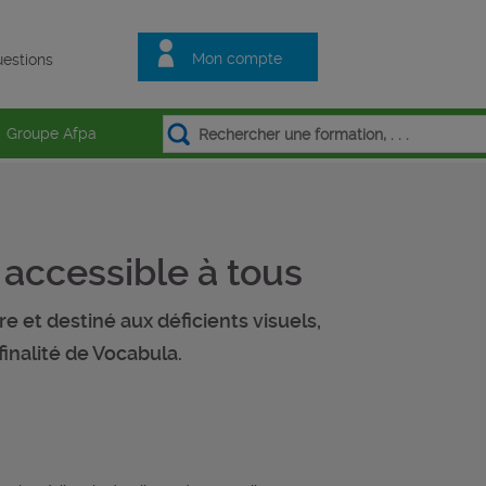
Mon compte
estions
Groupe Afpa
e accessible à tous
e et destiné aux déficients visuels,
 finalité de Vocabula.