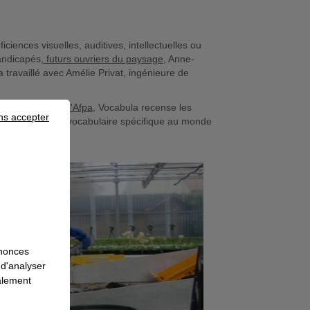
ficiences visuelles, auditives, intellectuelles ou
handicapés,
futurs ouvriers du paysage
, Anne-
a travaillé avec Amélie Privat, ingénieure de
 pédagogique de l'Afpa
, Vocabula recense les
ns accepter
ionnels... tout le vocabulaire spécifique au monde
nnonces
 d'analyser
galement