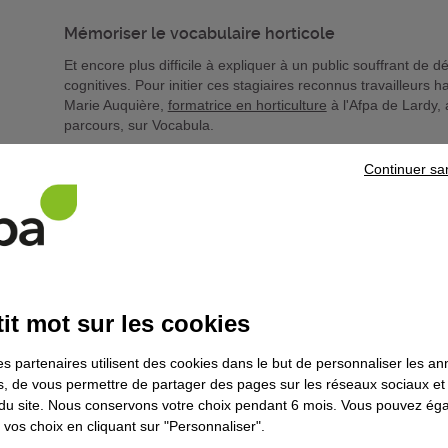
Mémoriser le vocabulaire horticole
Et encore plus difficile à expliquer à un public souffrant de dé
cognitives. Pour initier ces stagiaires reconnus travailleurs 
Marie Auquière,
formatrice en horticulture
à l'Afpa de Lardy, 
parcours, sur Vocabula.
Développé par
la Direction de l'Ingénierie et de l'innovation
Continuer sa
machines, les outils, la matière d'oeuvre, les gestes profess
horticole.
it mot sur les cookies
es partenaires utilisent des cookies dans le but de personnaliser les a
es, de vous permettre de partager des pages sur les réseaux sociaux et
on du site. Nous conservons votre choix pendant 6 mois. Vous pouvez é
vos choix en cliquant sur "Personnaliser".