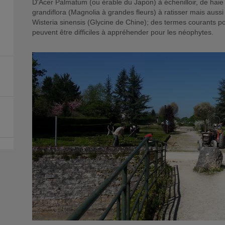
D'Acer Palmatum (ou érable du Japon) à échenilloir, de haie s
grandiflora (Magnolia à grandes fleurs) à ratisser mais aussi s
Wisteria sinensis (Glycine de Chine); des termes courants pou
peuvent être difficiles à appréhender pour les néophytes.