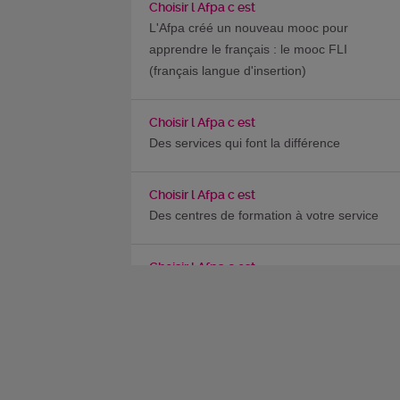
Choisir l Afpa c est
L'Afpa créé un nouveau mooc pour
apprendre le français : le mooc FLI
(français langue d'insertion)
Choisir l Afpa c est
Des services qui font la différence
Choisir l Afpa c est
Des centres de formation à votre service
Choisir l Afpa c est
Et si vous deveniez référent RSFP ?
Choisir l Afpa c est
L’Afpa lance son MOOC Français Langue
Étrangère