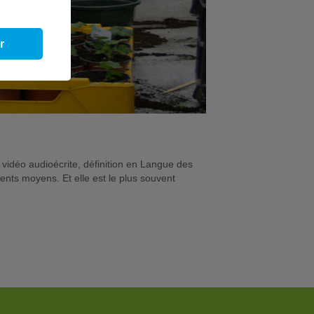
r
 vidéo audioécrite, définition en Langue des
rents moyens. Et elle est le plus souvent