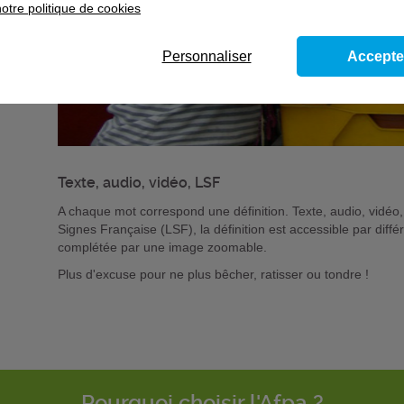
otre politique de cookies
Personnaliser
Accepte
Texte, audio, vidéo, LSF
A chaque mot correspond une définition. Texte, audio, vidéo,
Signes Française (LSF), la définition est accessible par diffé
complétée par une image zoomable.
Plus d'excuse pour ne plus bêcher, ratisser ou tondre !
Pourquoi choisir l'Afpa ?