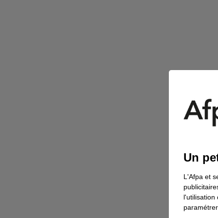
Choisir l Afpa c est
RSFP : un dispositif qui s'inscrit dans la
lutte contre l'exclusion des individus
Choisir l Afpa c est
Vocabula : l'horticulture accessible à tous
Un pet
L'Afpa et s
publicitair
l'utilisati
paramétrer 