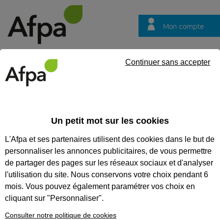
Mon compte
Trouver votre centre
Vos
Continuer sans accepter
questions
Accueil
Groupe Afpa
Connaître l'Afpa chiffres clés
L'inde
Un petit mot sur les cookies
Connaître l'Afpa chiffres clés
L'Afpa et ses partenaires utilisent des cookies dans le but de
L'index d'égalité
personnaliser les annonces publicitaires, de vous permettre
femmes-hommes
de partager des pages sur les réseaux sociaux et d'analyser
de l'Afpa
l'utilisation du site. Nous conservons votre choix pendant 6
mois. Vous pouvez également paramétrer vos choix en
Une note de 91/100 pour l’Afpa à l’index
cliquant sur "Personnaliser".
d’égalité professionnelle femmes-
hommes.
Consulter notre politique de cookies