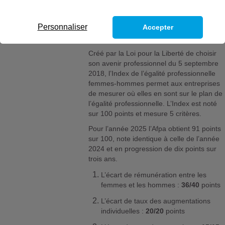
Personnaliser
Accepter
Créé par la Loi pour la Liberté de choisir
son avenir professionnel du 5 septembre
2018, l’Index de l’égalité professionnelle
femmes-hommes permet aux entreprises
de mesurer où elles en sont sur le plan de
l’égalité professionnelle. L’Index est noté
sur 100 points et mesure 5 critères.
Pour l’année 2025 l’Afpa obtient 91 points
sur 100, note identique à celle de l’année
2024 et en progression de dix points sur
trois ans.
L’écart de rémunération entre les
femmes et les hommes :
36/40
points
L’écart de taux des augmentations
individuelles :
20/20
points