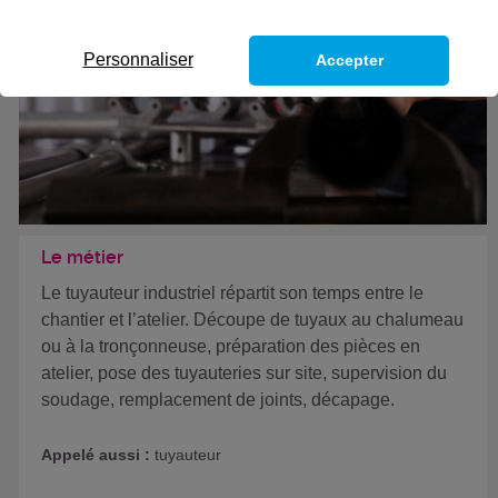
Personnaliser
Accepter
Le métier
Le tuyauteur industriel répartit son temps entre le
chantier et l’atelier. Découpe de tuyaux au chalumeau
ou à la tronçonneuse, préparation des pièces en
atelier, pose des tuyauteries sur site, supervision du
soudage, remplacement de joints, décapage.
Appelé aussi :
tuyauteur