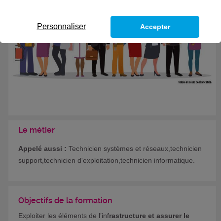
Formation certifiante
Personnaliser
Accepter
Le métier
Appelé aussi :
Technicien systèmes et réseaux,technicien
support,technicien d'exploitation,technicien informatique.
Objectifs de la formation
Exploiter les éléments de l’inf
rastructure et assurer le