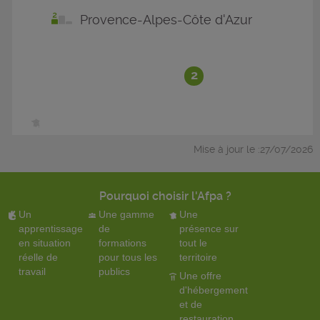
Provence-Alpes-Côte d'Azur
2
Mise à jour le :27/07/2026
Pourquoi choisir l'Afpa ?
Un
Une gamme
Une
apprentissage
de
présence sur
en situation
formations
tout le
réelle de
pour tous les
territoire
travail
publics
Une offre
d'hébergement
et de
restauration