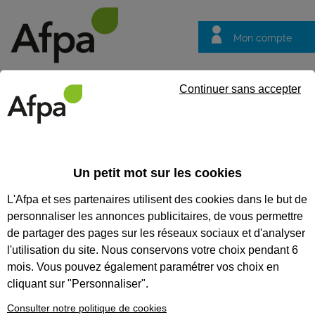
Mon compte
Trouver votre centre
Vos
Continuer sans accepter
questions
Accueil
Formation qualifiante
Technicien supérieur systèmes
Un petit mot sur les cookies
TECHNICIEN SUPÉRIEUR
L'Afpa et ses partenaires utilisent des cookies dans le but de
SYSTÈMES ET RÉSEAUX
personnaliser les annonces publicitaires, de vous permettre
de partager des pages sur les réseaux sociaux et d'analyser
CODES
l'utilisation du site. Nous conservons votre choix pendant 6
mois. Vous pouvez également paramétrer vos choix en
cliquant sur "Personnaliser".
Eligible au CPF *
Consulter notre politique de cookies