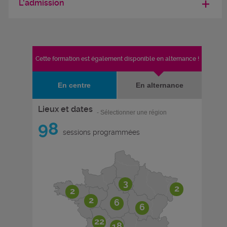
L'admission
Cette formation est également disponible en alternance !
En centre
En alternance
Lieux et dates
- Sélectionner une région
98
sessions programmées
3
2
2
2
6
6
22
18