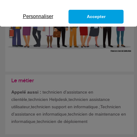
Formation certifiante
Personnaliser
Accepter
Le métier
Appelé aussi :
technicien d'assistance en
clientèle,technicien Helpdesk,technicien assistance
utilisateur,technicien support en informatique.;Technicien
d'assistance en informatique,technicien de maintenance en
informatique,technicien de déploiement