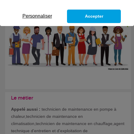
Eligible au CPF *
Personnaliser
Accepter
Formation certifiante
Le métier
Appelé aussi :
technicien de maintenance en pompe à
chaleur,technicien de maintenance en
climatisation,technicien de maintenance en chauffage,agent
technique d'entretien et d'exploitation de