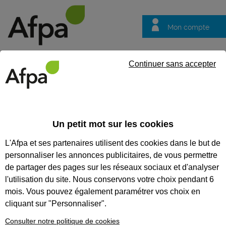
Mon compte
Trouver votre centre
Vos
Continuer sans accepter
questions
Accueil
Formation qualifiante
Technicien de maintenance d'é
Un petit mot sur les cookies
TECHNICIEN DE
L'Afpa et ses partenaires utilisent des cookies dans le but de
MAINTENANCE
personnaliser les annonces publicitaires, de vous permettre
D'ÉQUIPEMENTS DE CONFORT
de partager des pages sur les réseaux sociaux et d'analyser
l'utilisation du site. Nous conservons votre choix pendant 6
CLIMATIQUE
mois. Vous pouvez également paramétrer vos choix en
cliquant sur "Personnaliser".
CODES
Consulter notre politique de cookies