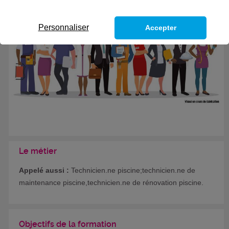
Eligible au CPF *
Formation certifiante
Personnaliser
Accepter
Le métier
Appelé aussi :
Technicien.ne piscine;technicien.ne de
maintenance piscine,technicien.ne de rénovation piscine.
Objectifs de la formation