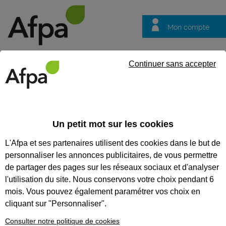
Mon compte
Trouver votre centre
Vos
Continuer sans accepter
questions
Accueil
Formation qualifiante
Technicien d'installation et de
Un petit mot sur les cookies
TECHNICIEN D'INSTALLATION
L'Afpa et ses partenaires utilisent des cookies dans le but de
ET DE MAINTENANCE DE
personnaliser les annonces publicitaires, de vous permettre
PISCINES
de partager des pages sur les réseaux sociaux et d'analyser
l'utilisation du site. Nous conservons votre choix pendant 6
CODES
mois. Vous pouvez également paramétrer vos choix en
cliquant sur "Personnaliser".
Consulter notre politique de cookies