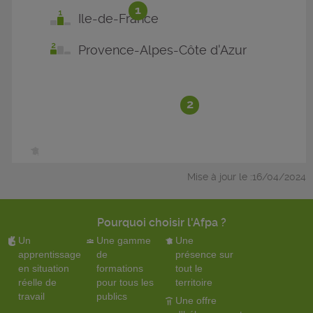
1
Ile-de-France
Provence-Alpes-Côte d'Azur
2
Mise à jour le :16/04/2024
Pourquoi choisir l'Afpa ?
Un
Une gamme
Une
apprentissage
de
présence sur
en situation
formations
tout le
réelle de
pour tous les
territoire
travail
publics
Une offre