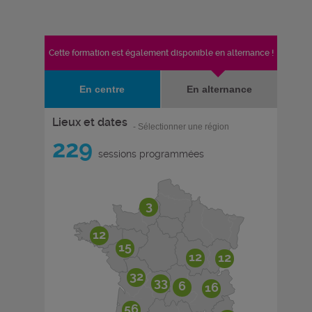
Cette formation est également disponible en alternance !
En centre
En alternance
Lieux et dates
- Sélectionner une région
229
sessions programmées
3
12
15
12
12
32
33
6
16
56