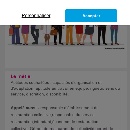
Formation certifiante
Personnaliser
Accepter
Le métier
Aptitudes souhaitées : capacités d'organisation et
d'adaptation, aptitude au travail en équipe, rigueur, sens du
service, discrétion, disponibilité.
Appelé aussi :
responsable d'établissement de
restauration collective,responsable du service
restauration,intendant,économe de restauration
collective.;Gérant de restaurant de collectivité,gérant de