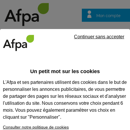
Mon compte
Trouver votre centre
Vos
Continuer sans accepter
questions
Accueil
Formation qualifiante
Responsable d'unité de restaura
Un petit mot sur les cookies
RESPONSABLE D'UNITÉ DE
L'Afpa et ses partenaires utilisent des cookies dans le but de
RESTAURATION COLLECTIVE
personnaliser les annonces publicitaires, de vous permettre
de partager des pages sur les réseaux sociaux et d'analyser
CODES
l'utilisation du site. Nous conservons votre choix pendant 6
mois. Vous pouvez également paramétrer vos choix en
cliquant sur "Personnaliser".
Eligible au CPF *
Consulter notre politique de cookies