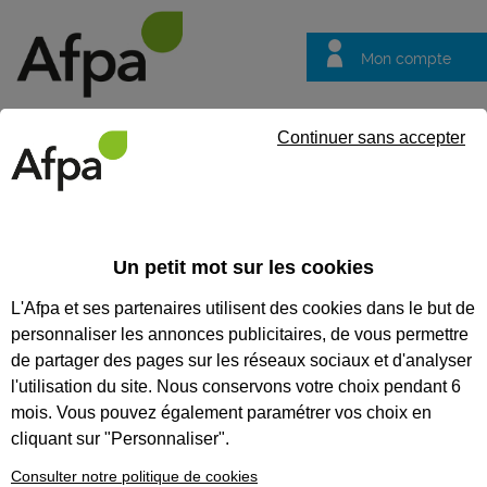
Mon compte
Trouver votre centre
Vos
Continuer sans accepter
questions
Accueil
Formation qualifiante
Réceptionniste hôtellerie et hôte
Un petit mot sur les cookies
RÉCEPTIONNISTE HÔTELLERIE
L'Afpa et ses partenaires utilisent des cookies dans le but de
ET HÔTELLERIE DE PLEIN AIR
personnaliser les annonces publicitaires, de vous permettre
de partager des pages sur les réseaux sociaux et d'analyser
CODES
l'utilisation du site. Nous conservons votre choix pendant 6
mois. Vous pouvez également paramétrer vos choix en
cliquant sur "Personnaliser".
Eligible au CPF *
Consulter notre politique de cookies