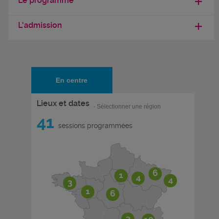
Le programme
L'admission
En centre
Lieux et dates
- Sélectionner une région
41
sessions programmées
6
1
4
4
3
1
6
3