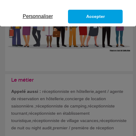
Formation certifiante
Personnaliser
Accepter
Le métier
Appelé aussi :
réceptionniste en hôtellerie,agent / agente
de réservation en hôtellerie,concierge de location
saisonnière.;réceptionniste de camping,réceptionniste
tournant,réceptionniste en établissement
touristique,réceptionniste de village vacances,réceptionniste
de nuit ou night audit,premier / première de réception