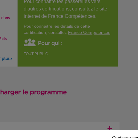
Pour connaitre les passerelles vers
d'autres certifications, consultez le site
internet de France Compétences.
i dans
Pour connaitre les détails de cette
certification, consultez
France Compétences
faits
Pour qui :
TOUT PUBLIC
r plus >
Continuer sa