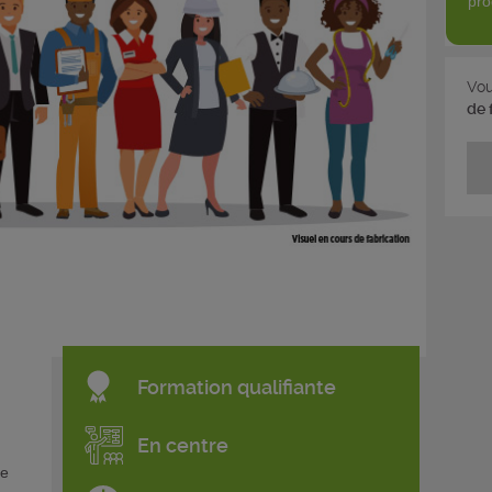
pro
Vou
de 
Formation qualifiante
En centre
de