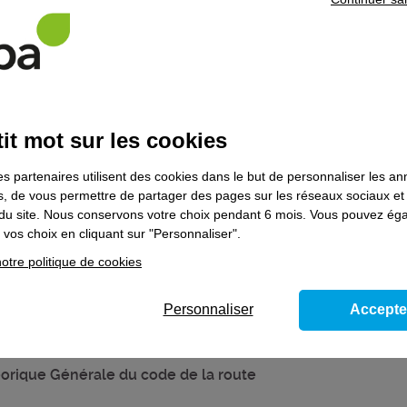
entaires
it mot sur les cookies
es partenaires utilisent des cookies dans le but de personnaliser les a
 souhaitez poursuivre votre parcours de formation, prenez contact
es, de vous permettre de partager des pages sur les réseaux sociaux et
on du site. Nous conservons votre choix pendant 6 mois. Vous pouvez é
vos choix en cliquant sur "Personnaliser".
otre politique de cookies
ns le domaine
Transports - logistique
Personnaliser
Accepte
éorique Générale du code de la route