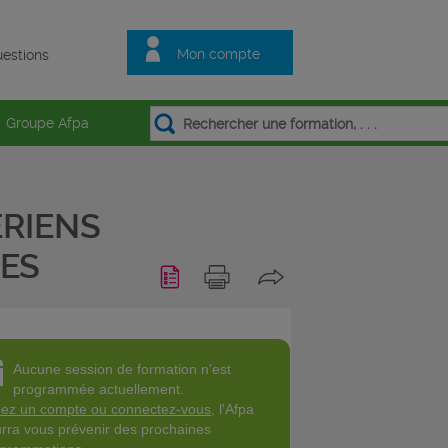
Mon compte
estions
Groupe Afpa
RIENS
ES
Aucune session de formation n'est
programmée actuellement.
ez un compte ou connectez-vous
, l'Afpa
rra vous prévenir des prochaines