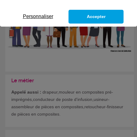
Formation certifiante
Personnaliser
Accepter
Le métier
Appelé aussi :
drapeur,mouleur en composites pré-
imprégnés,conducteur de poste d'infusion,usineur-
assembleur de pièces en composites,retoucheur-finisseur
de pièces en composites.