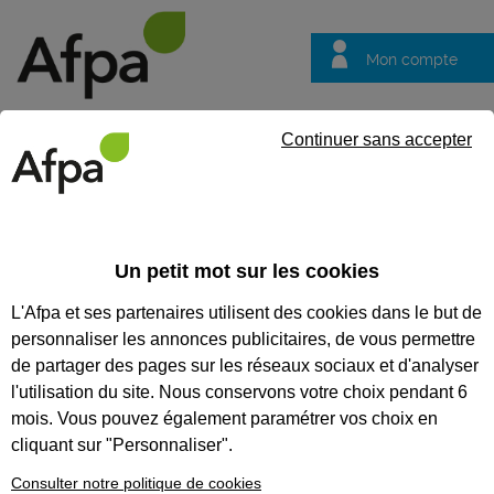
Mon compte
Trouver votre centre
Vos
Continuer sans accepter
questions
Accueil
Formation qualifiante
Opérateur composites hautes 
Un petit mot sur les cookies
OPÉRATEUR COMPOSITES
L'Afpa et ses partenaires utilisent des cookies dans le but de
HAUTES PERFORMANCES
personnaliser les annonces publicitaires, de vous permettre
de partager des pages sur les réseaux sociaux et d'analyser
CODES
l'utilisation du site. Nous conservons votre choix pendant 6
mois. Vous pouvez également paramétrer vos choix en
cliquant sur "Personnaliser".
Eligible au CPF *
Consulter notre politique de cookies