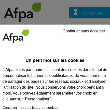
Mon compte
Trouver votre centre
Vos
Continuer sans accepter
questions
Accueil
Formation qualifiante
Négociateur technico-commercial 
Un petit mot sur les cookies
NÉGOCIATEUR TECHNICO-
L'Afpa et ses partenaires utilisent des cookies dans le but de
COMMERCIAL - OPTION
personnaliser les annonces publicitaires, de vous permettre
DIGITALISATION DE LA
de partager des pages sur les réseaux sociaux et d'analyser
l'utilisation du site. Nous conservons votre choix pendant 6
RELATION CLIENT
mois. Vous pouvez également paramétrer vos choix en
cliquant sur "Personnaliser".
CODES
Consulter notre politique de cookies