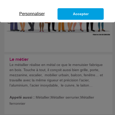
Personnaliser
Accepter
Le métier
Le métallier réalise en métal ce que le menuisier fabrique
en bois. Touche à tout, il conçoit aussi bien grille, porte,
mezzanine, escalier, mobilier urbain, balcon, fenêtre… et
travaille avec la même rigueur et précision l’acier,
l’aluminium, l’acier inoxydable, le cuivre, le laiton…
Appelé aussi :
Métallier;Métallier serrurier;Métallier
ferronnier