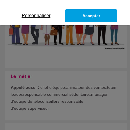
Formation certifiante
Personnaliser
Accepter
Le métier
Appelé aussi :
chef d'équipe,animateur des ventes,team
leader,responsable commercial sédentaire.;manager
d’équipe de téléconseillers,responsable
d'équipe,superviseur