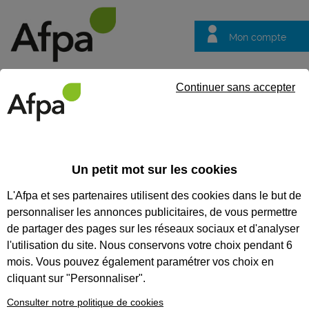
Mon compte
Trouver votre centre
Vos
Continuer sans accepter
questions
Accueil
Formation qualifiante
Manager d’équipe relation clien
Un petit mot sur les cookies
MANAGER D’ÉQUIPE RELATION
L'Afpa et ses partenaires utilisent des cookies dans le but de
CLIENT À DISTANCE
personnaliser les annonces publicitaires, de vous permettre
de partager des pages sur les réseaux sociaux et d'analyser
CODES
l'utilisation du site. Nous conservons votre choix pendant 6
mois. Vous pouvez également paramétrer vos choix en
cliquant sur "Personnaliser".
Eligible au CPF *
Consulter notre politique de cookies