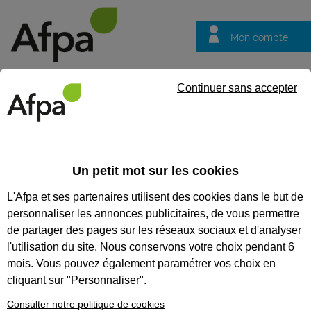
Mon compte
Trouver votre centre
Vos
Continuer sans accepter
questions
Accueil
Formation qualifiante
Formation à distance : Dévelop
Un petit mot sur les cookies
FORMATION À DISTANCE :
L'Afpa et ses partenaires utilisent des cookies dans le but de
DÉVELOPPEUR WEB ET WEB
personnaliser les annonces publicitaires, de vous permettre
MOBILE - OPTION ANGLAIS
de partager des pages sur les réseaux sociaux et d'analyser
l'utilisation du site. Nous conservons votre choix pendant 6
CODES
mois. Vous pouvez également paramétrer vos choix en
cliquant sur "Personnaliser".
Consulter notre politique de cookies