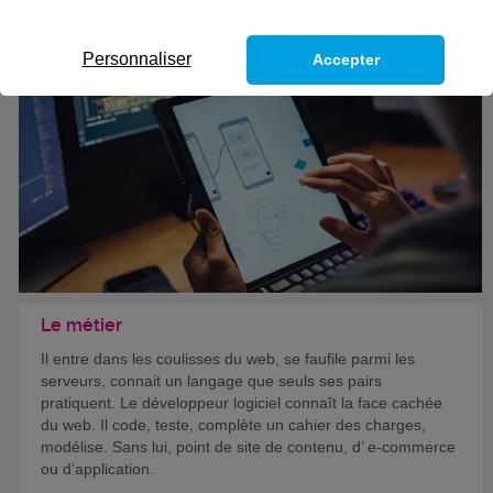
Eligible au CPF *
Formation certifiante
Personnaliser
Accepter
Le métier
Il entre dans les coulisses du web, se faufile parmi les
serveurs, connait un langage que seuls ses pairs
pratiquent. Le développeur logiciel connaît la face cachée
du web. Il code, teste, complète un cahier des charges,
modélise. Sans lui, point de site de contenu, d’ e-commerce
ou d’application.