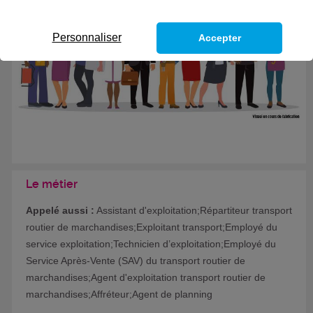
Formation certifiante
Personnaliser
Accepter
Le métier
Appelé aussi :
Assistant d'exploitation;Répartiteur transport
routier de marchandises;Exploitant transport;Employé du
service exploitation;Technicien d’exploitation;Employé du
Service Après-Vente (SAV) du transport routier de
marchandises;Agent d'exploitation transport routier de
marchandises;Affréteur;Agent de planning