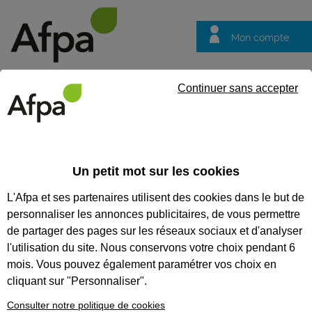
Mon compte
Trouver votre centre
Vos
Continuer sans accepter
questions
Accueil
Formation qualifiante
Exploitant en transport routie
Un petit mot sur les cookies
EXPLOITANT EN TRANSPORT
L'Afpa et ses partenaires utilisent des cookies dans le but de
ROUTIER DE MARCHANDISES
personnaliser les annonces publicitaires, de vous permettre
de partager des pages sur les réseaux sociaux et d'analyser
CODES
l'utilisation du site. Nous conservons votre choix pendant 6
mois. Vous pouvez également paramétrer vos choix en
cliquant sur "Personnaliser".
Eligible au CPF *
Consulter notre politique de cookies