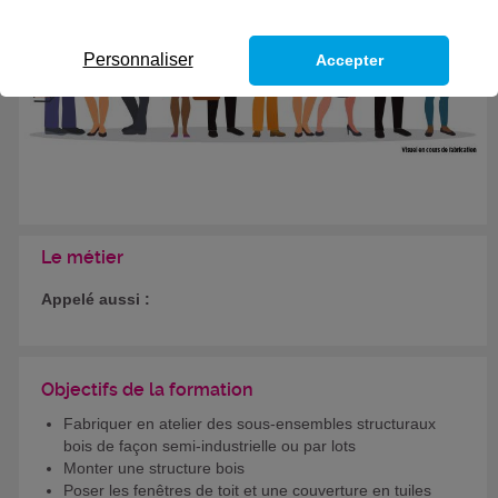
Personnaliser
Accepter
Le métier
Appelé aussi :
Objectifs de la formation
Fabriquer en atelier des sous-ensembles structuraux
bois de façon semi-industrielle ou par lots
Monter une structure bois
Poser les fenêtres de toit et une couverture en tuiles