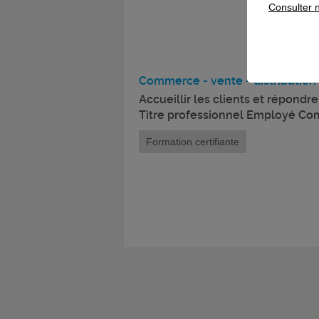
Consulter n
Commerce - vente - distribution
Accueillir les clients et répon
Titre professionnel Employé Co
Formation certifiante