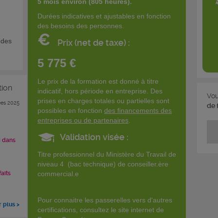
5 mois environ (805 heures).
Durées indicatives et ajustables en fonction
des besoins des personnes.
€
 des
Prix (net de taxe) :
5 775 €
Le prix de la formation est donné à titre
tion
indicatif, hors période en entreprise. Des
Vou
prises en charges totales ou partielles sont
es 2025
de 
possibles en fonction
des financements des
entreprises ou de partenaires
.
Validation visée :
i dans
Titre professionnel du Ministère du Travail de
niveau 4 (bac technique) de conseiller.ère
commercial.e
faits
Pour connaitre les passerelles vers d'autres
r plus >
certifications, consultez le site internet de