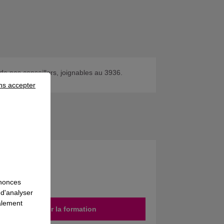
de nos conseillers, joignables au 3936.
ns accepter
bution
nnonces
 d'analyser
galement
Découvrir la formation