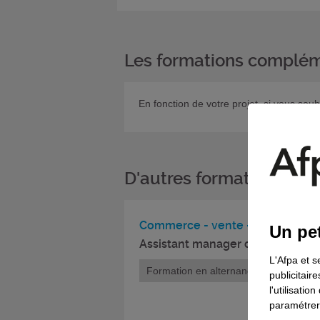
Les formations complém
En fonction de votre projet, si vous sou
D'autres formations da
Commerce - vente - distribution
Un pet
Assistant manager d’unité march
L'Afpa et s
Formation en alternance
publicitair
l'utilisati
paramétrer 