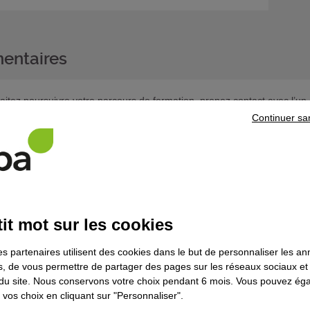
entaires
haitez poursuivre votre parcours de formation, prenez contact avec l’un 
Continuer sa
ns le domaine
Commerce - vente - distri
it mot sur les cookies
ande - Contrat en alternance
es partenaires utilisent des cookies dans le but de personnaliser les a
es, de vous permettre de partager des pages sur les réseaux sociaux et
on du site. Nous conservons votre choix pendant 6 mois. Vous pouvez é
vos choix en cliquant sur "Personnaliser".