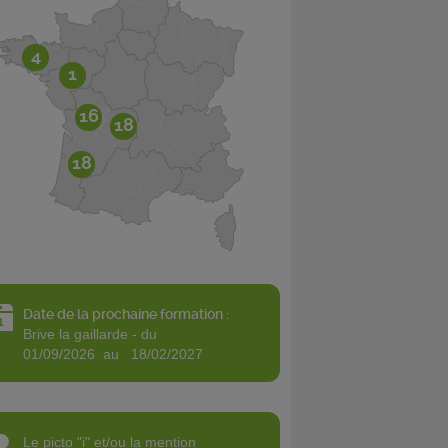
4
1
16
18
18
Date de la prochaine formation :
brive la gaillarde - du
01/09/2026 au 18/02/2027
le picto "i" et/ou la mention