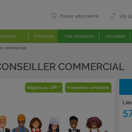
Trouver votre centre
Vos qu
artenaire
Entreprise
Nos formations
Actualités
ler commercial
CONSEILLER COMMERCIAL
Eligible au CPF *
Formation certifiante
Lie
5