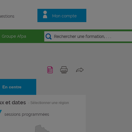
Mon compte
estions
Groupe Afpa
En centre
ux et dates
- Sélectionner une région
7
sessions programmées