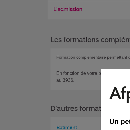
L'admission
Les formations complém
Formation complémentaire permettant d'
En fonction de votre projet, si vous
au 3936.
D'autres formations da
Un pet
Bâtiment