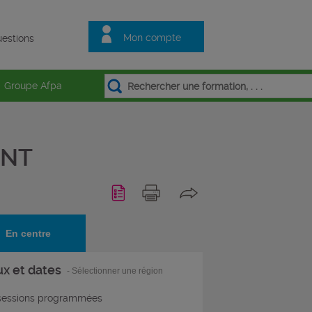
Mon compte
estions
Groupe Afpa
ENT
En centre
ux et dates
- Sélectionner une région
essions programmées