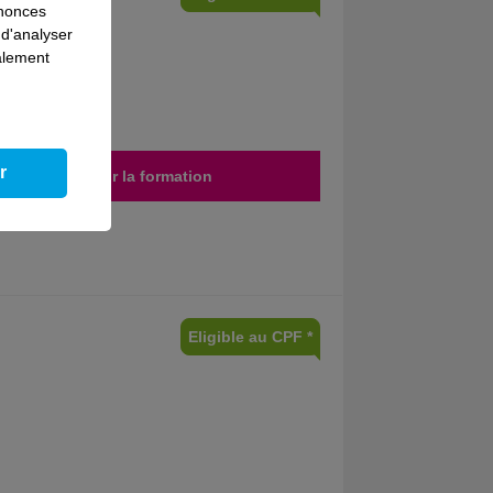
nnonces
 d'analyser
galement
r
Découvrir la formation
Eligible au CPF *