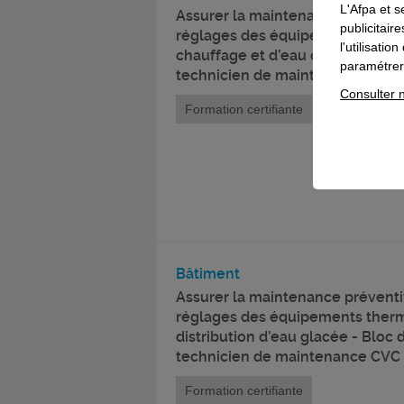
L'Afpa et s
Assurer la maintenance préventiv
publicitair
réglages des équipements thermi
l'utilisati
chauffage et d’eau chaude sanita
paramétrer 
technicien de maintenance CVC
Consulter n
Formation certifiante
Bâtiment
Assurer la maintenance préventiv
réglages des équipements ther
distribution d’eau glacée - Bloc
technicien de maintenance CVC
Formation certifiante