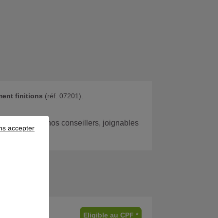
ent finitions
(réf. 07201).
 avec l’un de nos conseillers, joignables
ns accepter
Eligible au CPF *