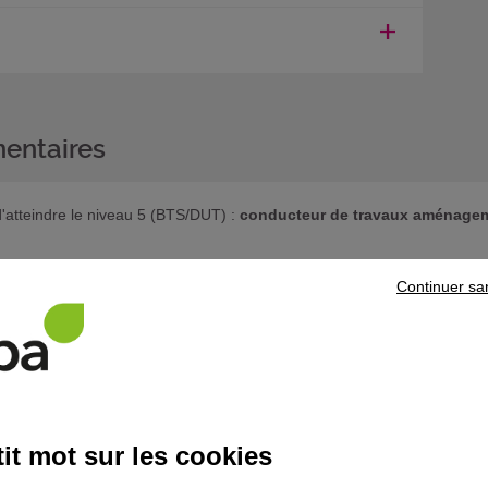
entaires
atteindre le niveau 5 (BTS/DUT) :
conducteur de travaux aménagem
 souhaitez poursuivre votre parcours de formation, prenez contact
Continuer sa
ns le domaine
Bâtiment
it mot sur les cookies