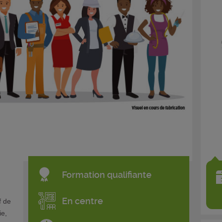
Formation qualifiante
En centre
f de
ie,