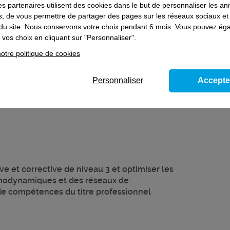
es partenaires utilisent des cookies dans le but de personnaliser les a
e et corrective de niveau 3, optimiser les
es, de vous permettre de partager des pages sur les réseaux sociaux et
ques, des réseaux de distribution de
on du site. Nous conservons votre choix pendant 6 mois. Vous pouvez é
ire - Bloc de compétences du titre prof.
vos choix en cliquant sur "Personnaliser".
otre politique de cookies
Personnaliser
Accepte
e et corrective de niveau 3 et optimiser les
modynamiques et des réseaux de
 de compétences du titre professionnel