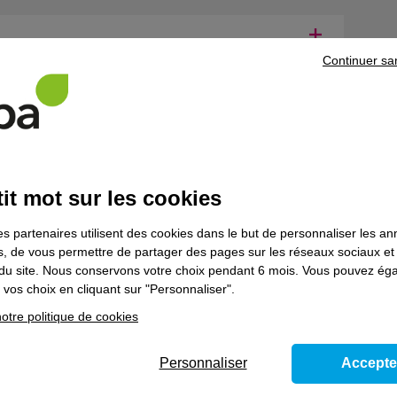
Continuer sa
entaires
it mot sur les cookies
es partenaires utilisent des cookies dans le but de personnaliser les a
 à leur compte, nous vous conseillons de suivre la formation Créat
es, de vous permettre de partager des pages sur les réseaux sociaux et
on du site. Nous conservons votre choix pendant 6 mois. Vous pouvez é
 souhaitez poursuivre votre parcours de formation, prenez contact
vos choix en cliquant sur "Personnaliser".
otre politique de cookies
Personnaliser
Accepte
ns le domaine
Bâtiment