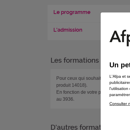
Le programme
L'admission
Les formations complém
Un pet
L'Afpa et s
Pour ceux qui souhaitent s'installer
publicitair
produit 14018).
l'utilisati
En fonction de votre projet, si vous
paramétrer 
au 3936.
Consulter n
D'autres formations da