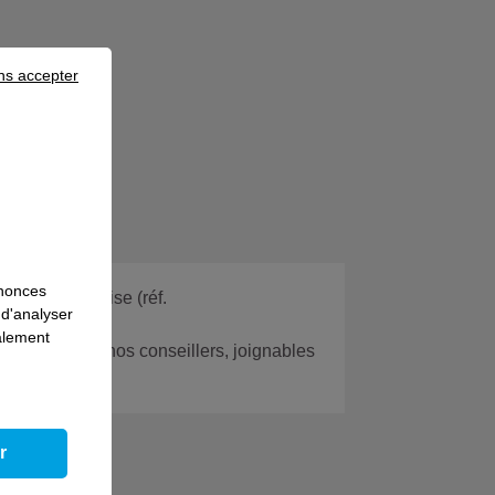
ns accepter
nnonces
eur d'entreprise (réf.
 d'analyser
galement
 avec l’un de nos conseillers, joignables
r