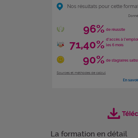
Nos résultats pour cette forma
Donné
96%
de réussite
d'accès à l'emplo
71,40%
les 6 mois
90%
de stagiaires satis
Sources et méthodes de calcul
En savoi
La formation en détail