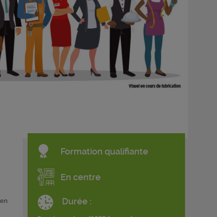
Formation qualifiante
En centre
Durée :
 en