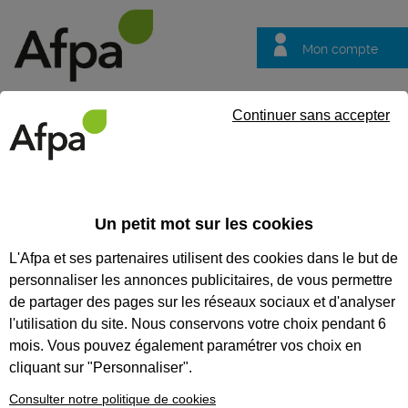
Mon compte
Trouver votre centre
Vos
Continuer sans accepter
questions
Accueil
Formation qualifiante
Atout Sénior - Technicien en lo
Un petit mot sur les cookies
ATOUT SÉNIOR - TECHNICIEN
L'Afpa et ses partenaires utilisent des cookies dans le but de
EN LOGISTIQUE
personnaliser les annonces publicitaires, de vous permettre
D'ENTREPOSAGE
de partager des pages sur les réseaux sociaux et d'analyser
l'utilisation du site. Nous conservons votre choix pendant 6
CODES
mois. Vous pouvez également paramétrer vos choix en
cliquant sur "Personnaliser".
Consulter notre politique de cookies