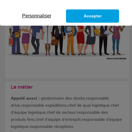
Eligible au CPF *
Formation certifiante
Personnaliser
Accepter
Le métier
Appelé aussi :
gestionnaire des stocks;responsable
drive,responsable expéditions,chef de quai logistique,chef
d'équipe logistique;chef de secteur;responsable des
produits finis;chef d'équipe d'entrepôt,responsable d'équipe
logistique,responsable réceptions