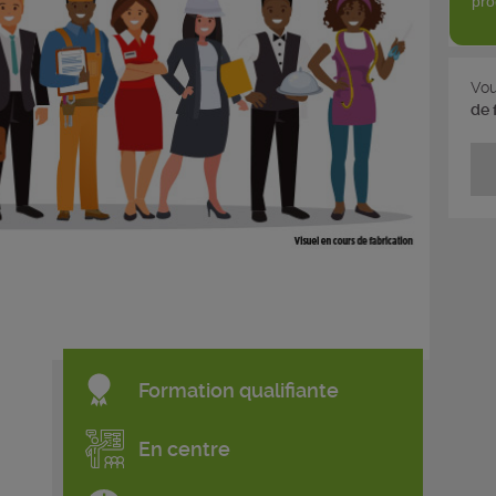
pro
Vou
de 
Formation qualifiante
En centre