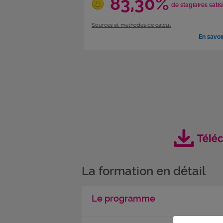
83,30%
de stagiaires satis
Sources et méthodes de calcul
En savoi
La formation en détail
Le programme