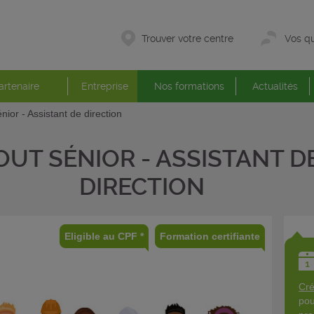
Trouver votre centre
Vos qu
artenaire
Entreprise
Nos formations
Actualités
nior - Assistant de direction
OUT SÉNIOR - ASSISTANT D
DIRECTION
Eligible au CPF *
Formation certifiante
Cré
pou