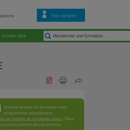
Mon compte
estions
Groupe Afpa
E
Aucune session de formation n'est
programmée actuellement.
ez un compte ou connectez-vous
, l'Afpa
rra vous prévenir des prochaines