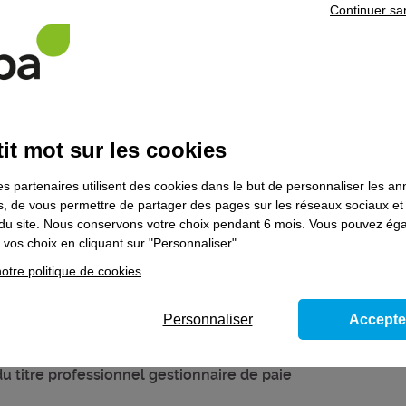
Continuer sa
entaires
it mot sur les cookies
 souhaitez poursuivre votre parcours de formation, prenez contact
es partenaires utilisent des cookies dans le but de personnaliser les a
es, de vous permettre de partager des pages sur les réseaux sociaux et
on du site. Nous conservons votre choix pendant 6 mois. Vous pouvez é
vos choix en cliquant sur "Personnaliser".
ns le domaine
Fonctions supports de l'en
otre politique de cookies
Personnaliser
Accepte
se
, juridique et la présentation des bulletins
 titre professionnel gestionnaire de paie