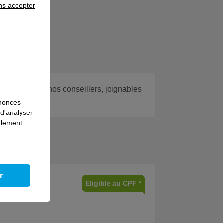
ns accepter
 avec l’un de nos conseillers, joignables
nnonces
 d'analyser
galement
treprise
r
Eligible au CPF *