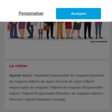
Formation certifiante
Personnaliser
Accepter
Le métier
Appelé aussi :
Assistant responsable de magasin;Assistant
de magasin;Adjoint de rayon;Second de rayon;Adjoint
responsable de magasin / Adjoint de magasin;Responsable
adjoint / Adjoint Responsable;Directeur de magasin adjoint /
Directeur adjoint;Assistant manager