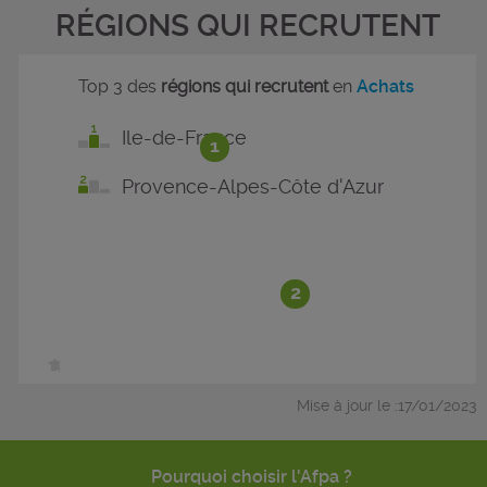
RÉGIONS QUI RECRUTENT
Top 3 des
régions qui recrutent
en
Achats
Ile-de-France
1
Provence-Alpes-Côte d'Azur
2
Mise à jour le :17/01/2023
Pourquoi choisir l'Afpa ?