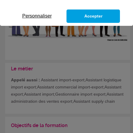
Personnaliser
Accepter
Le métier
Appelé aussi :
Assistant import-export;Assistant logistique
import export;Assistant commercial import-export;Assistant
export;Assistant import;Gestionnaire import export;Assistant
administration des ventes export;Assistant supply chain
Objectifs de la formation