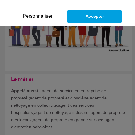
Formation certifiante
Personnaliser
Accepter
Le métier
Appelé aussi :
agent de service en entreprise de
propreté.;agent de propreté et d'hygiène,agent de
nettoyage en collectivité,agent des services
hospitaliers,agent de nettoyage industriel,agent de propreté
des locaux,agent de propreté en grande surface,agent
d'entretien polyvalent