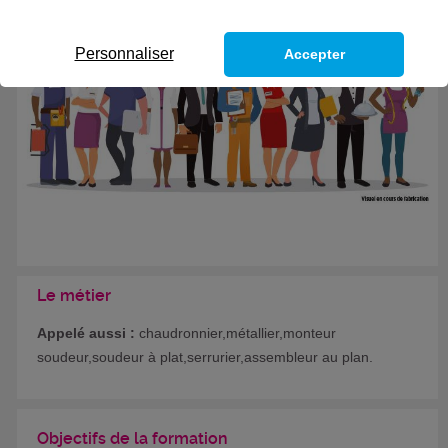
Eligible au CPF *
Formation certifiante
Personnaliser
Accepter
Le métier
Appelé aussi :
chaudronnier,métallier,monteur
soudeur,soudeur à plat,serrurier,assembleur au plan.
Objectifs de la formation