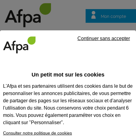
Mon compte
Trouver votre centre
Vos
Continuer sans accepter
questions
Accueil
Formation qualifiante
Agent de fabrication et monta
Un petit mot sur les cookies
AGENT DE FABRICATION ET
L'Afpa et ses partenaires utilisent des cookies dans le but de
MONTAGE EN
personnaliser les annonces publicitaires, de vous permettre
CHAUDRONNERIE
de partager des pages sur les réseaux sociaux et d'analyser
l'utilisation du site. Nous conservons votre choix pendant 6
CODES
mois. Vous pouvez également paramétrer vos choix en
cliquant sur "Personnaliser".
Consulter notre politique de cookies