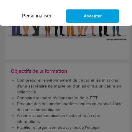
Personnaliser
Accepter
Objectifs de la formation
Comprendre l'environnement de travail et les missions
d'une secrétaire de mairie ou d'un adjoint à un cadre en
collectivité
Connaitre le cadre réglementaire de la FPT
Produire des documents professionnels courants à l'aide
des outils bureautiques
Assurer la communication écrite et orale des
informations
Planifier et organiser les activités de l'équipe