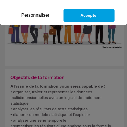
Personnaliser
Accepter
Objectifs de la formation
A l'issure de la formation vous serez capable de :
• organiser, traiter et représenter les données
multidimensionnelles avec un logiciel de traitement
statistique
• analyser les résultats de tests statistiques
• élaborer un modèle statistique et l’exploiter
• analyser une série temporelle
• synthétiser les résultats d’une analyse sous la forme la