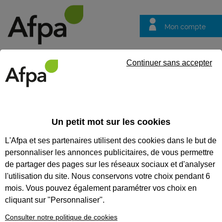
Mon compte
Trouver votre centre
Vos
Continuer sans accepter
questions
Accueil
Formation professionnalisante
Se spécialiser pour d
Un petit mot sur les cookies
SE SPÉCIALISER POUR
L'Afpa et ses partenaires utilisent des cookies dans le but de
DEVENIR DATA ANALYST
personnaliser les annonces publicitaires, de vous permettre
de partager des pages sur les réseaux sociaux et d'analyser
CODES
l'utilisation du site. Nous conservons votre choix pendant 6
mois. Vous pouvez également paramétrer vos choix en
cliquant sur "Personnaliser".
Consulter notre politique de cookies