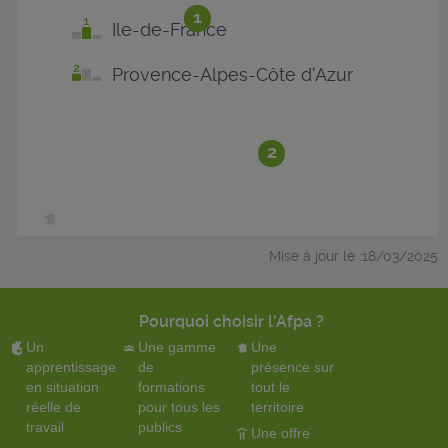
1
Ile-de-France
Provence-Alpes-Côte d'Azur
2
Mise à jour le :18/03/2025
Pourquoi choisir l'Afpa ?
Un
Une gamme
Une
apprentissage
de
présence sur
en situation
formations
tout le
réelle de
pour tous les
territoire
travail
publics
Une offre