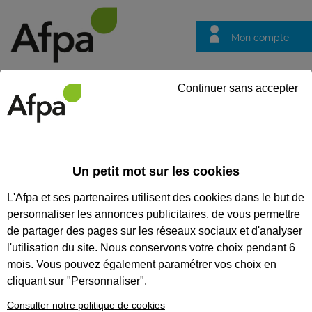
Mon compte
Trouver votre centre
Vos
Continuer sans accepter
questions
Accueil
Formation professionnalisante
Se spécialiser dans l
Un petit mot sur les cookies
SE SPÉCIALISER DANS LA
L'Afpa et ses partenaires utilisent des cookies dans le but de
MÉDIATION NUMÉRIQUE
personnaliser les annonces publicitaires, de vous permettre
de partager des pages sur les réseaux sociaux et d'analyser
CODES
l'utilisation du site. Nous conservons votre choix pendant 6
mois. Vous pouvez également paramétrer vos choix en
cliquant sur "Personnaliser".
Consulter notre politique de cookies