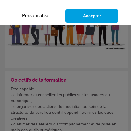
Personnaliser
Accepter
Objectifs de la formation
Etre capable :
- d'informer et conseiller les publics sur les usages du
numérique,
- d'organiser des actions de médiation au sein de la
structure, du tiers lieu dont il dépend : activités ludiques,
créatives,
- d'animer des ateliers d'accompagnement et de prise en
main des outils numériques,