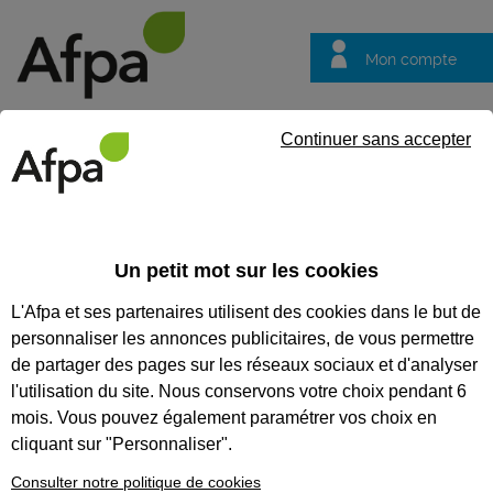
Mon compte
Trouver votre centre
Vos
Continuer sans accepter
questions
Accueil
Formation professionnalisante
Renforcer son employa
Un petit mot sur les cookies
RENFORCER SON
L'Afpa et ses partenaires utilisent des cookies dans le but de
EMPLOYABILITÉ, TRANSFÉRER
personnaliser les annonces publicitaires, de vous permettre
SES COMPÉTENCES ET SON
de partager des pages sur les réseaux sociaux et d'analyser
l'utilisation du site. Nous conservons votre choix pendant 6
EXPÉRIENCE VERS LES
mois. Vous pouvez également paramétrer vos choix en
MÉTIERS DU BÂTIMENT
cliquant sur "Personnaliser".
Consulter notre politique de cookies
CODES