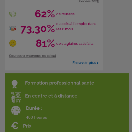
Données 2025
62%
de réussite
d'accès à l'emploi dans
73,30%
les 6 mois
81%
de stagiaires satisfaits
Sources et méthodes de calcul
En savoir plus >
Formation professionnalisante
En centre et à distance
Durée :
400 heures
€
Prix :