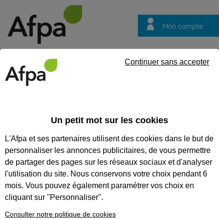
Mon compte
Trouver votre centre
Vos
Continuer sans accepter
questions
Accueil
Formation professionnalisante
Réaliser des installat
Un petit mot sur les cookies
RÉALISER DES INSTALLATIONS
L'Afpa et ses partenaires utilisent des cookies dans le but de
SANITAIRES DE BÂTIMENTS
personnaliser les annonces publicitaires, de vous permettre
de partager des pages sur les réseaux sociaux et d'analyser
CODES
l'utilisation du site. Nous conservons votre choix pendant 6
mois. Vous pouvez également paramétrer vos choix en
cliquant sur "Personnaliser".
Consulter notre politique de cookies