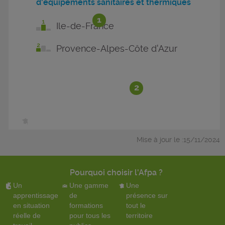
d'équipements sanitaires et thermiques
1
Ile-de-France
Provence-Alpes-Côte d'Azur
2
Mise à jour le :15/11/2024
Pourquoi choisir l'Afpa ?
Un
Une gamme
Une
apprentissage
de
présence sur
en situation
formations
tout le
réelle de
pour tous les
territoire