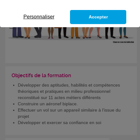
Personnaliser
Accepter
Objectifs de la formation
Développer des aptitudes, habilités et compétences
théoriques et pratiques en milieu professionnel
reconstitué sur 11 actes métiers différents
Construire un aéronef biplace.
Effectuer un vol sur un appareil similaire à l’issue du
projet
Développer et exercer sa confiance en soi