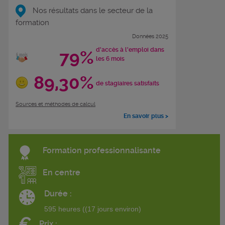
Nos résultats dans le secteur de la
formation
Données 2025
d'accès à l'emploi dans
79%
les 6 mois
89,30%
de stagiaires satisfaits
Sources et méthodes de calcul
En savoir plus >
Formation professionnalisante
En centre
Durée :
595 heures ((17 jours environ)
€
Prix :