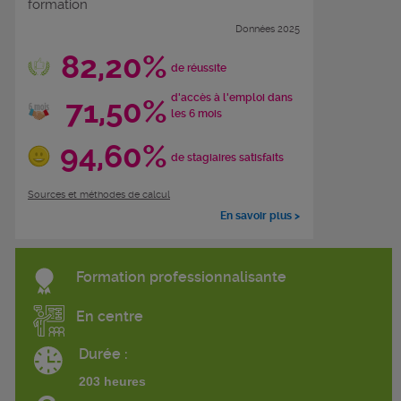
formation
Données 2025
82,20%
de réussite
d'accès à l'emploi dans
71,50%
les 6 mois
94,60%
de stagiaires satisfaits
Sources et méthodes de calcul
En savoir plus >
Formation professionnalisante
En centre
Durée :
203 heures