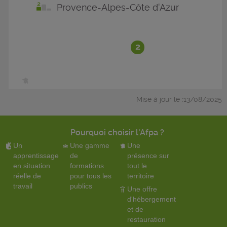
Provence-Alpes-Côte d'Azur
2
Mise à jour le :13/08/2025
Pourquoi choisir l'Afpa ?
Un
Une gamme
Une
apprentissage
de
présence sur
en situation
formations
tout le
réelle de
pour tous les
territoire
travail
publics
Une offre
d'hébergement
et de
restauration