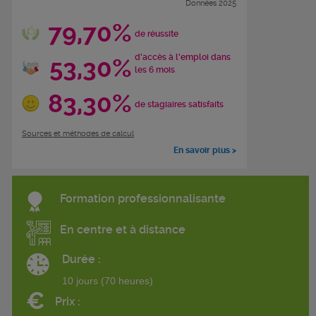
Données 2025
79,70%
de réussite
d'accès à l'emploi dans
53,30%
les 6 mois
83,30%
de stagiaires satisfaits
Sources et méthodes de calcul
En savoir plus >
Formation professionnalisante
En centre et à distance
Durée :
10 jours (70 heures)
€
Prix :