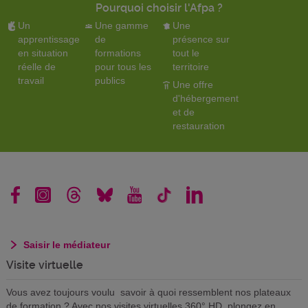
Pourquoi choisir l'Afpa ?
Un
Une gamme
Une
apprentissage
de
présence sur
en situation
formations
tout le
réelle de
pour tous les
territoire
travail
publics
Une offre
d'hébergement
et de
restauration
Saisir le médiateur
Visite virtuelle
Vous avez toujours voulu savoir à quoi ressemblent nos plateaux
de formation ? Avec nos visites virtuelles 360° HD, plongez en