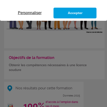
Personnaliser
Accepter
Objectifs de la formation
Obtenir les compétences nécessaires à une licence
soudure
Nos résultats pour cette formation
Données 2025
d'accès à l'emploi dans
100%
les 6 mois