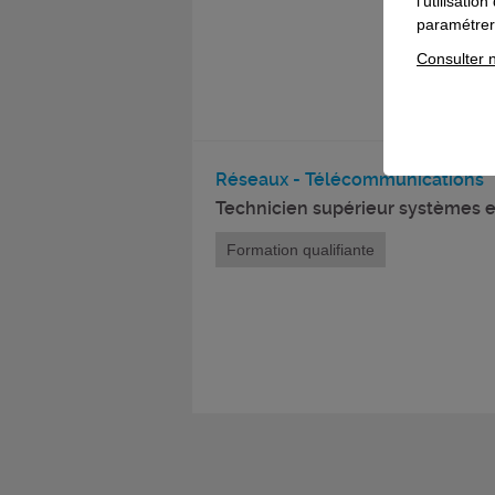
l'utilisati
paramétrer 
Consulter n
Réseaux - Télécommunications
Technicien supérieur systèmes e
Formation qualifiante