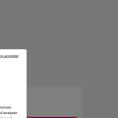
ns accepter
tions
nnonces
 d'analyser