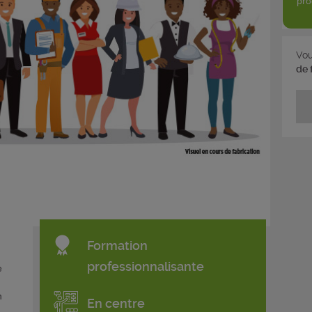
pro
Vou
de 
Formation
professionnalisante
e
n
En centre