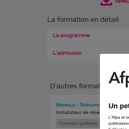
La formation en détail
Le programme
L'admission
D'autres formations da
Un pet
Réseaux - Télécommunications
Installateur de réseaux de télé
L'Afpa et s
publicitair
Formation qualifiante