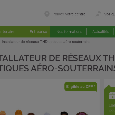
Trouver votre centre
Vos qu
artenaire
Entreprise
Nos formations
Actualités
Installateur de réseaux THD optiques aéro-souterrains
TALLATEUR DE RÉSEAUX T
TIQUES AÉRO-SOUTERRAIN
Eligible au CPF *
Cré
pou