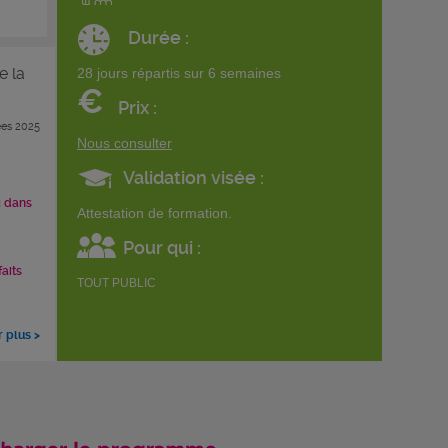
Durée :
e la
28 jours répartis sur 6 semaines
€
Prix :
es 2025
Nous consulter
Validation visée :
i dans
Attestation de formation.
Pour qui :
faits
TOUT PUBLIC
r plus >