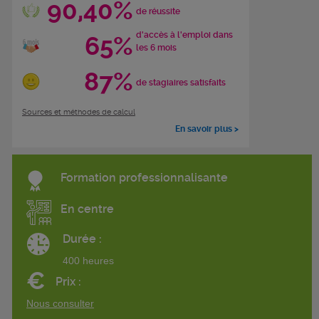
90,40%
de réussite
d'accès à l'emploi dans
65%
les 6 mois
87%
de stagiaires satisfaits
Sources et méthodes de calcul
En savoir plus >
Formation professionnalisante
En centre
Durée :
400 heures
€
Prix :
Nous consulter