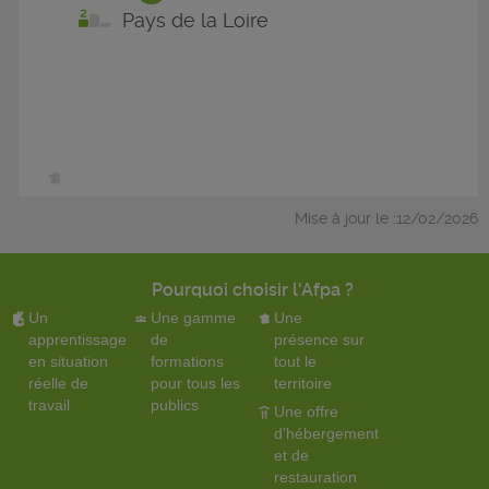
Pays de la Loire
Mise à jour le :12/02/2026
Pourquoi choisir l'Afpa ?
Un
Une gamme
Une
apprentissage
de
présence sur
en situation
formations
tout le
réelle de
pour tous les
territoire
travail
publics
Une offre
d'hébergement
et de
restauration