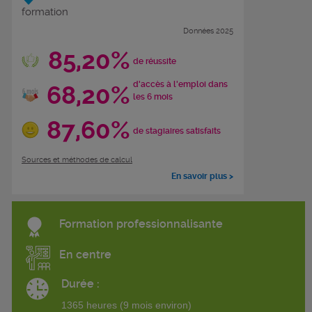
formation
Données 2025
85,20%
de réussite
d'accès à l'emploi dans
68,20%
les 6 mois
87,60%
de stagiaires satisfaits
Sources et méthodes de calcul
En savoir plus >
Formation professionnalisante
En centre
Durée :
1365 heures (9 mois environ)