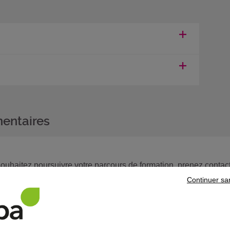
entaires
 souhaitez poursuivre votre parcours de formation, prenez contact
Continuer sa
ns le domaine
Bâtiment