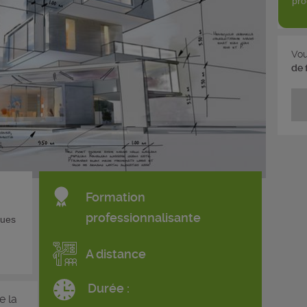
pro
Vou
de 
Formation
professionnalisante
ques
A distance
Durée :
e la