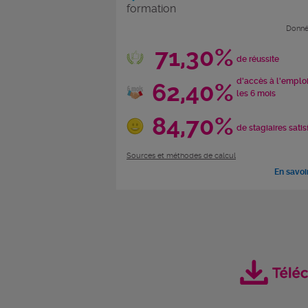
formation
Donné
71,30%
de réussite
d'accès à l'emplo
62,40%
les 6 mois
84,70%
de stagiaires satis
Sources et méthodes de calcul
En savoi