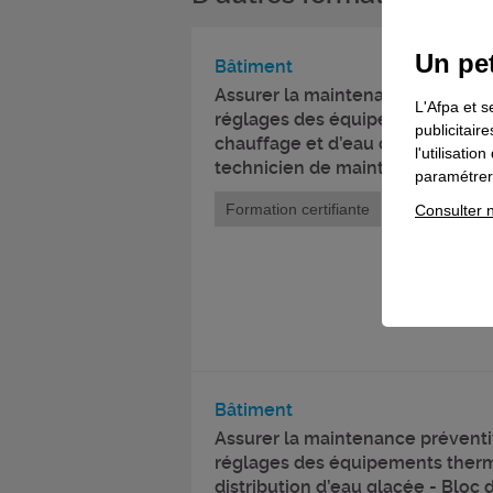
Un pet
Bâtiment
Assurer la maintenance préventiv
L'Afpa et s
réglages des équipements thermi
publicitair
chauffage et d’eau chaude sanita
l'utilisati
technicien de maintenance CVC
paramétrer 
Formation certifiante
Consulter n
Bâtiment
Assurer la maintenance préventiv
réglages des équipements ther
distribution d’eau glacée - Bloc