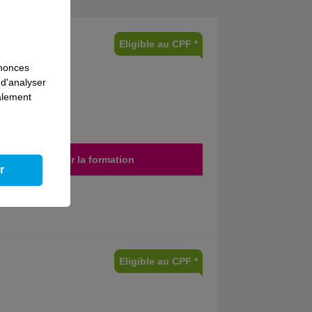
Eligible au CPF *
nnonces
 d'analyser
galement
Découvrir la formation
r
Eligible au CPF *