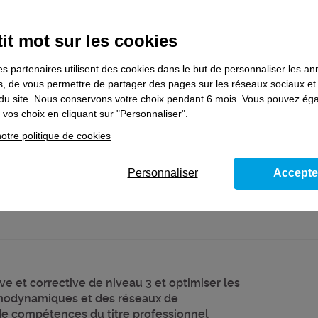
it mot sur les cookies
e et corrective de niveau 3, optimiser les
es partenaires utilisent des cookies dans le but de personnaliser les a
ques, des réseaux de distribution de
es, de vous permettre de partager des pages sur les réseaux sociaux et
ire - Bloc de compétences du titre prof.
on du site. Nous conservons votre choix pendant 6 mois. Vous pouvez é
vos choix en cliquant sur "Personnaliser".
otre politique de cookies
Personnaliser
Accepte
e et corrective de niveau 3 et optimiser les
modynamiques et des réseaux de
 de compétences du titre professionnel