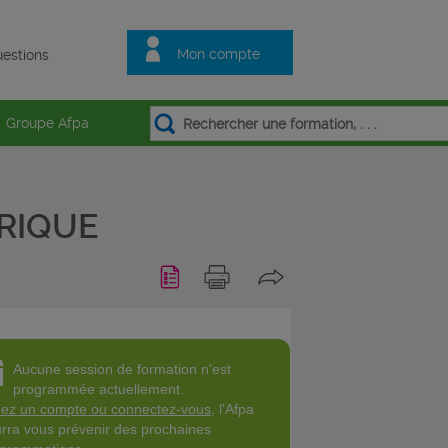
Mon compte
estions
Groupe Afpa
RIQUE
Aucune session de formation n'est
programmée actuellement.
ez un compte ou connectez-vous
, l'Afpa
rra vous prévenir des prochaines