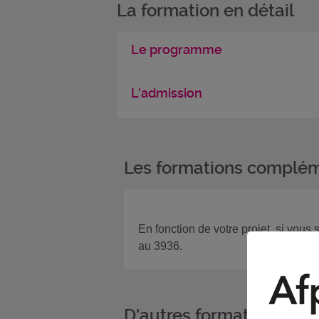
La formation en détail
Le programme
L'admission
Les formations complém
En fonction de votre projet, si vous
au 3936.
D'autres formations da