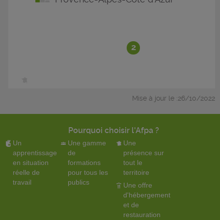
2
Mise à jour le :26/10/2022
Pourquoi choisir l'Afpa ?
Un
Une gamme
Une
apprentissage
de
présence sur
en situation
formations
tout le
réelle de
pour tous les
territoire
travail
publics
Une offre
d'hébergement
et de
restauration