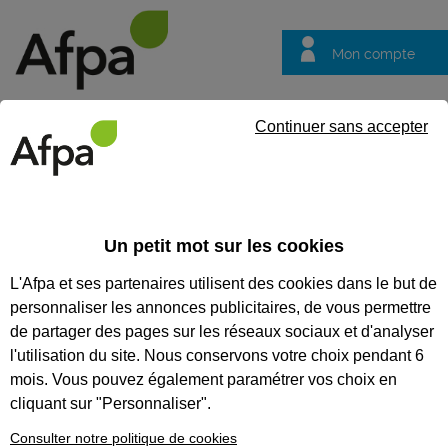
Mon compte
Trouver votre centre
Vos
Continuer sans accepter
questions
Accueil
Formation professionnalisante
Complément de qualifi
Un petit mot sur les cookies
COMPLÉMENT DE
L'Afpa et ses partenaires utilisent des cookies dans le but de
QUALIFICATION SECRÉTARIAT
personnaliser les annonces publicitaires, de vous permettre
de partager des pages sur les réseaux sociaux et d'analyser
CODES
l'utilisation du site. Nous conservons votre choix pendant 6
mois. Vous pouvez également paramétrer vos choix en
cliquant sur "Personnaliser".
Consulter notre politique de cookies