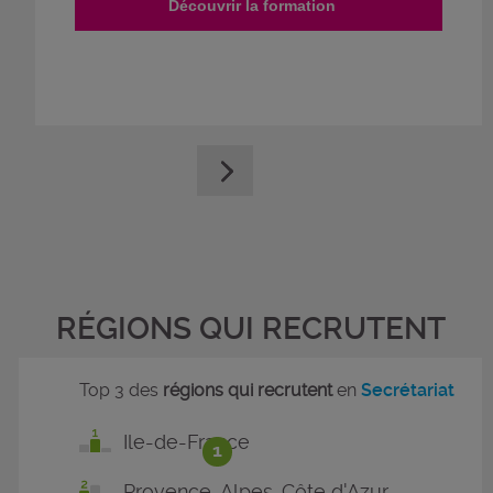
Découvrir la formation
RÉGIONS QUI RECRUTENT
Top 3 des
régions qui recrutent
en
Secrétariat
Ile-de-France
1
Provence-Alpes-Côte d'Azur