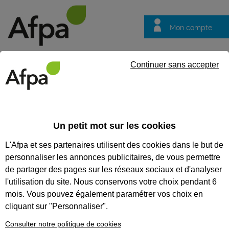
Mon compte
Trouver votre centre
Vos
Continuer sans accepter
questions
Accueil
Formation professionnalisante
CAO DAO AUTOCAD RE
Un petit mot sur les cookies
CAO DAO AUTOCAD REVIT -
L'Afpa et ses partenaires utilisent des cookies dans le but de
FORMATION À DISTANCE
personnaliser les annonces publicitaires, de vous permettre
de partager des pages sur les réseaux sociaux et d'analyser
CODES
l'utilisation du site. Nous conservons votre choix pendant 6
mois. Vous pouvez également paramétrer vos choix en
cliquant sur "Personnaliser".
Consulter notre politique de cookies