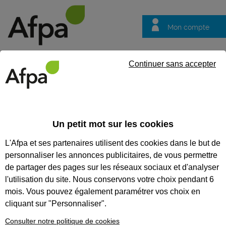
Mon compte
Trouver votre centre
Vos
Continuer sans accepter
questions
Accueil
Formation professionnalisante
Actualiser ses compéte
Un petit mot sur les cookies
ACTUALISER SES
L'Afpa et ses partenaires utilisent des cookies dans le but de
COMPÉTENCES SUR LES
personnaliser les annonces publicitaires, de vous permettre
MÉTIERS DE SERVICE DU
de partager des pages sur les réseaux sociaux et d'analyser
l'utilisation du site. Nous conservons votre choix pendant 6
SECTEUR TERTIAIRE
mois. Vous pouvez également paramétrer vos choix en
cliquant sur "Personnaliser".
CODES
Consulter notre politique de cookies