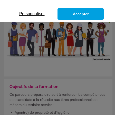
Eligible au CPF *
Personnaliser
Accepter
Formation certifiante
Objectifs de la formation
Ce parcours préparatoire sert à renforcer les compétences
des candidats à la réussite aux titres professionnels de
métiers du tertiaire service:
Agent(e) de propreté et d'hygiène