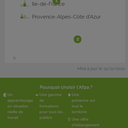
1
Ile-de-France
Provence-Alpes-Côte d'Azur
2
Mise à jour le :21/12/2020
Pourquoi choisir l'Afpa ?
Un
Une gamme
Une
apprentissage
de
présence sur
en situation
formations
tout le
réelle de
pour tous les
territoire
travail
publics
Une offre
d'hébergement