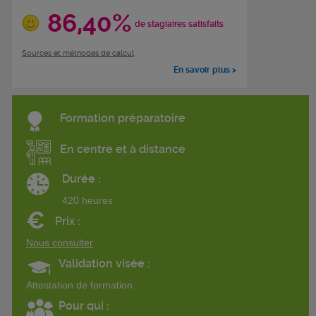
86,40%
de stagiaires satisfaits
Sources et méthodes de calcul
En savoir plus >
Formation préparatoire
En centre et à distance
Durée :
420 heures
€
Prix :
Nous consulter
Validation visée :
Attestation de formation
Pour qui :