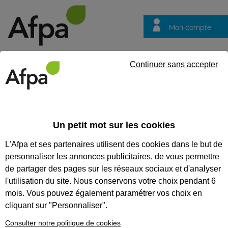
Mon compte
Trouver votre centre
Vos
Continuer sans accepter
questions
Accueil
Formation préparatoire
Consolidation du projet profe
Un petit mot sur les cookies
CONSOLIDATION DU PROJET
L'Afpa et ses partenaires utilisent des cookies dans le but de
PROFESSIONNEL
personnaliser les annonces publicitaires, de vous permettre
MULTISECTORIELLE -
de partager des pages sur les réseaux sociaux et d'analyser
l'utilisation du site. Nous conservons votre choix pendant 6
MULHOUSE
mois. Vous pouvez également paramétrer vos choix en
cliquant sur "Personnaliser".
CODES
Consulter notre politique de cookies