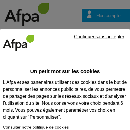
Mon compte
Trouver votre centre
Vos
Continuer sans accepter
questions
Accueil
Formation en alternance
Technicien d'intervention en
Un petit mot sur les cookies
TECHNICIEN D'INTERVENTION
L'Afpa et ses partenaires utilisent des cookies dans le but de
EN FROID COMMERCIAL ET
personnaliser les annonces publicitaires, de vous permettre
CLIMATISATION - CONTRAT EN
de partager des pages sur les réseaux sociaux et d'analyser
l'utilisation du site. Nous conservons votre choix pendant 6
ALTERNANCE
mois. Vous pouvez également paramétrer vos choix en
cliquant sur "Personnaliser".
CODES
Consulter notre politique de cookies