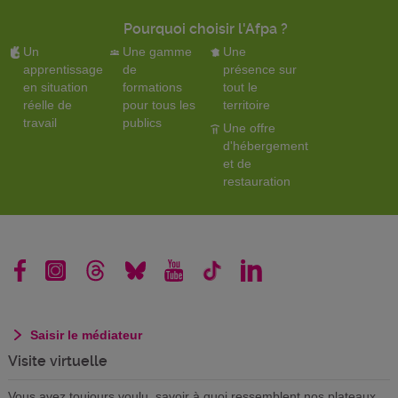
Pourquoi choisir l'Afpa ?
Un
Une gamme
Une
apprentissage
de
présence sur
en situation
formations
tout le
réelle de
pour tous les
territoire
travail
publics
Une offre
d'hébergement
et de
restauration
Saisir le médiateur
Visite virtuelle
Vous avez toujours voulu savoir à quoi ressemblent nos plateaux