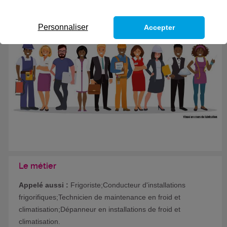
Formation certifiante
Personnaliser
Accepter
Le métier
Appelé aussi :
Frigoriste;Conducteur d'installations
frigorifiques;Technicien de maintenance en froid et
climatisation;Dépanneur en installations de froid et
climatisation.