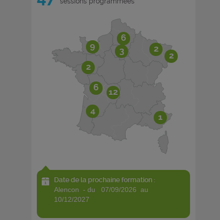
sessions programmées
6
9
2
3
2
2
6
12
4
1
Date de la prochaine formation :
alencon - du 07/09/2026 au
10/12/2027