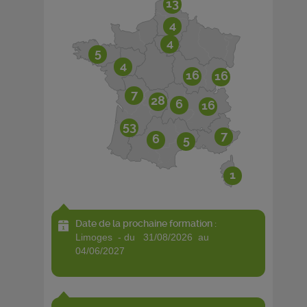
13
4
4
5
4
16
16
7
28
6
16
53
7
6
5
1
Date de la prochaine formation :
limoges - du 31/08/2026 au
04/06/2027