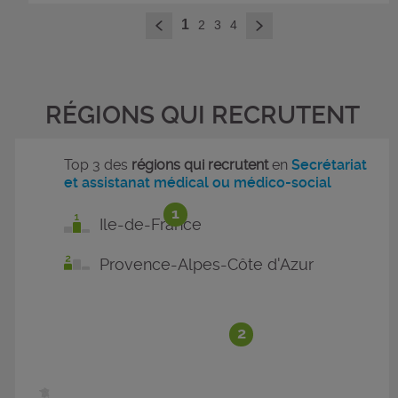
>
1
2
3
4
<
RÉGIONS QUI RECRUTENT
Top 3 des
régions qui recrutent
en
Secrétariat
et assistanat médical ou médico-social
1
Ile-de-France
Provence-Alpes-Côte d'Azur
2