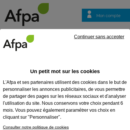
Mon compte
Trouver votre centre
Vos
Continuer sans accepter
questions
Accueil
Formation en alternance
Secrétaire assistant médico-
Un petit mot sur les cookies
SECRÉTAIRE ASSISTANT
L'Afpa et ses partenaires utilisent des cookies dans le but de
MÉDICO-ADMINISTRATIF -
personnaliser les annonces publicitaires, de vous permettre
CONTRAT EN ALTERNANCE
de partager des pages sur les réseaux sociaux et d'analyser
l'utilisation du site. Nous conservons votre choix pendant 6
CODES
mois. Vous pouvez également paramétrer vos choix en
cliquant sur "Personnaliser".
Consulter notre politique de cookies