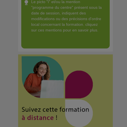
le picto "i" et/ou la mention
"programme du centre" présent sous la
date de session, indiquent des
modifications ou des précisions d'ordre
local concernant la formation. cliquez
sur ces mentions pour en savoir plus.