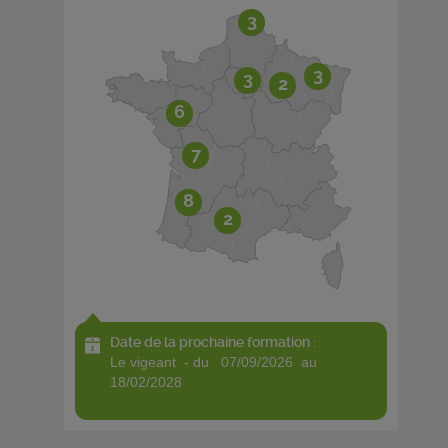
3
3
3
2
6
7
8
2
Date de la prochaine formation :
le vigeant - du 07/09/2026 au
18/02/2028