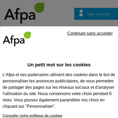
Mon compte
Trouver votre centre
Vos
Continuer sans accepter
questions
Accueil
Formation en alternance
Monteur de réseaux électriq
Un petit mot sur les cookies
MONTEUR DE RÉSEAUX
L'Afpa et ses partenaires utilisent des cookies dans le but de
ÉLECTRIQUES AÉRO-
personnaliser les annonces publicitaires, de vous permettre
SOUTERRAINS - CONTRAT EN
de partager des pages sur les réseaux sociaux et d'analyser
l'utilisation du site. Nous conservons votre choix pendant 6
ALTERNANCE
mois. Vous pouvez également paramétrer vos choix en
cliquant sur "Personnaliser".
CODES
Consulter notre politique de cookies