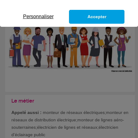
Formation certifiante
Personnaliser
Accepter
Le métier
Appelé aussi :
monteur de réseaux électriques;monteur en
réseaux de distribution électrique;monteur de lignes aéro-
souterraines;électricien de lignes et réseaux;électricien
d'éclairage public