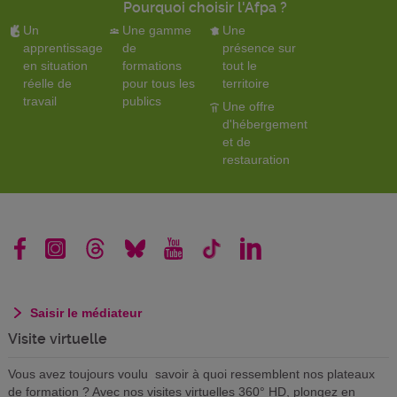
Pourquoi choisir l'Afpa ?
Un
Une gamme
Une
apprentissage
de
présence sur
en situation
formations
tout le
réelle de
pour tous les
territoire
travail
publics
Une offre
d'hébergement
et de
restauration
Saisir le médiateur
Visite virtuelle
Vous avez toujours voulu savoir à quoi ressemblent nos plateaux
de formation ? Avec nos visites virtuelles 360° HD, plongez en