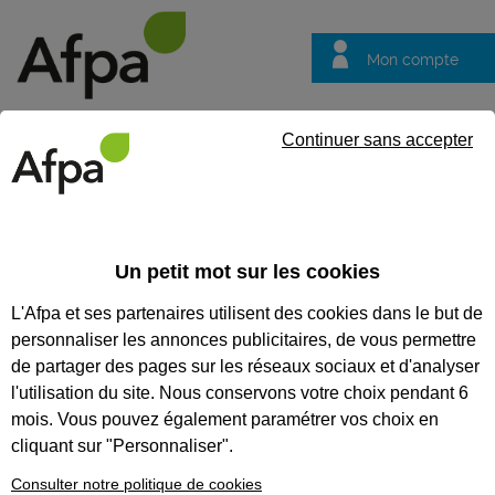
Mon compte
Trouver votre centre
Vos
Continuer sans accepter
questions
Accueil
Formation en alternance
Maçon du bâti ancien - Con
Un petit mot sur les cookies
MAÇON DU BÂTI ANCIEN -
L'Afpa et ses partenaires utilisent des cookies dans le but de
CONTRAT EN ALTERNANCE
personnaliser les annonces publicitaires, de vous permettre
de partager des pages sur les réseaux sociaux et d'analyser
CODES
l'utilisation du site. Nous conservons votre choix pendant 6
mois. Vous pouvez également paramétrer vos choix en
cliquant sur "Personnaliser".
Formation certifiante
Consulter notre politique de cookies